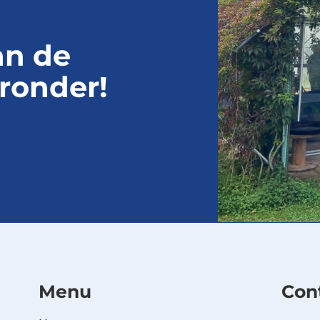
an de
ronder!
Menu
Con