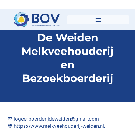
De Weiden
Melkveehouderij
en
Bezoekboerderij
logeerboerderijdeweiden@gmail.com
https://www.melkveehouderij-weiden.nl/