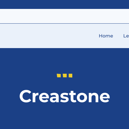
Home
L
Creastone