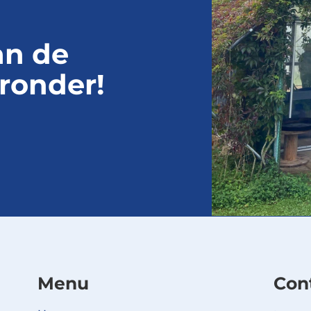
an de
ronder!
Menu
Con